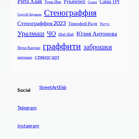
Рита Хаак
Рукачереп
Саша TPI
Рома Инк
Салют
Стенограффия
Сергей Лаушкин
Стенограффия 2023
Тимофей Радя
Уктус
Уралмаш
ЧО
Юлия Антонова
Шаб-Шаб
граффити
заброшки
Янчи Каплан
стикер-арт
интервью
StreetArtEkb
Social
Telegram
Instagram