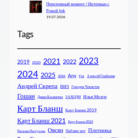
Переломный момент / Интервью с
Ромой Ink
19.07.2026
Tags
2023
2021
2022
2019
2020
2024
2025
Any
Алексей Грабилин
2026
Fox
Андрей Скрепа
ВИЗ
Городок Чекистов
Гошан
Илья Мозги
ЗАХОДИ
Диана Казанцева
Карт Бланш
Карт Бланш 2019
Карт Бланш 2021
Карт Бланш 2022
Овсян
Плотинка
Паблик-арт
Наталья Пастухова