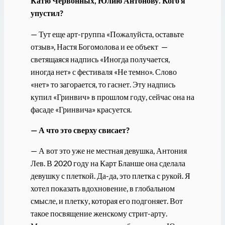
Катю Червонных, Юлию Антонову. Кого я
упустил?
— Тут еще арт-группа «Пожалуйста, оставьте
отзыв», Настя Богомолова и ее объект —
светящаяся надпись «Иногда получается,
иногда нет» с фестиваля «Не темно». Слово
«нет» то загорается, то гаснет. Эту надпись
купил «Гринвич» в прошлом году, сейчас она на
фасаде «Гринвича» красуется.
— А что это сверху свисает?
— А вот это уже не местная девушка, Антония
Лев. В 2020 году на Карт Бланше она сделала
девушку с плеткой. Да-да, это плетка с рукой. Я
хотел показать вдохновение, в глобальном
смысле, и плетку, которая его подгоняет. Вот
такое посвящение женскому стрит-арту.