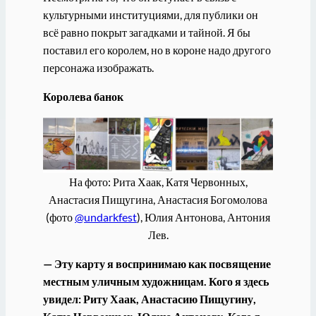
культурными институциями, для публики он
всё равно покрыт загадками и тайной. Я бы
поставил его королем, но в короне надо другого
персонажа изображать.
Королева банок
На фото: Рита Хаак, Катя Червонных,
Анастасия Пищугина, Анастасия Богомолова
(фото
@undarkfest
), Юлия Антонова, Антония
Лев.
— Эту карту я воспринимаю как посвящение
местным уличным художницам. Кого я здесь
увидел: Риту Хаак, Анастасию Пищугину,