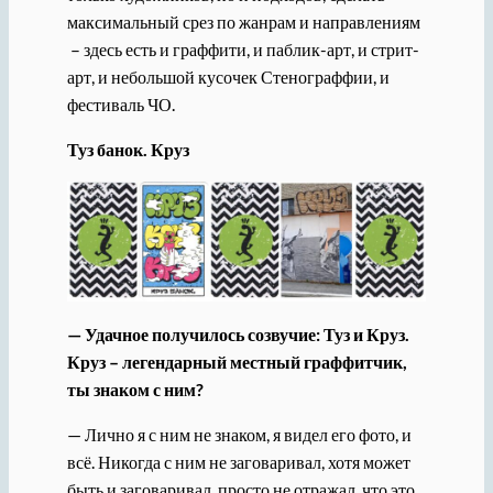
максимальный срез по жанрам и направлениям
– здесь есть и граффити, и паблик-арт, и стрит-
арт, и небольшой кусочек Стенограффии, и
фестиваль ЧО.
Туз банок. Круз
— Удачное получилось созвучие: Туз и Круз.
Круз – легендарный местный граффитчик,
ты знаком с ним?
— Лично я с ним не знаком, я видел его фото, и
всё. Никогда с ним не заговаривал, хотя может
быть и заговаривал, просто не отражал, что это