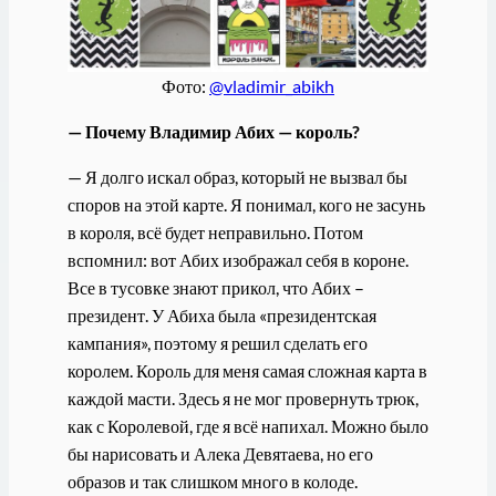
Фото:
@vladimir_abikh
— Почему Владимир Абих — король?
— Я долго искал образ, который не вызвал бы
споров на этой карте. Я понимал, кого не засунь
в короля, всё будет неправильно. Потом
вспомнил: вот Абих изображал себя в короне.
Все в тусовке знают прикол, что Абих –
президент. У Абиха была «президентская
кампания», поэтому я решил сделать его
королем. Король для меня самая сложная карта в
каждой масти. Здесь я не мог провернуть трюк,
как с Королевой, где я всё напихал. Можно было
бы нарисовать и Алека Девятаева, но его
образов и так слишком много в колоде.