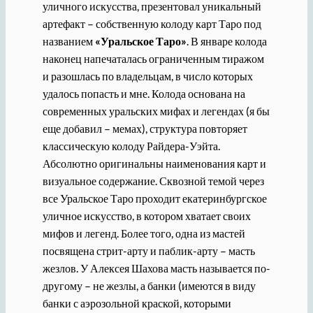
уличного искусства, презентовал уникальный
артефакт – собственную колоду карт Таро под
названием
«Уральское Таро»
. В январе колода
наконец напечаталась ограниченным тиражом
и разошлась по владельцам, в число которых
удалось попасть и мне. Колода основана на
современных уральских мифах и легендах (я бы
еще добавил – мемах), структура повторяет
классическую колоду Райдера-Уэйта.
Абсолютно оригинальны наименования карт и
визуальное содержание. Сквозной темой через
все Уральское Таро проходит екатеринбургское
уличное искусство, в котором хватает своих
мифов и легенд. Более того, одна из мастей
посвящена стрит-арту и паблик-арту – масть
жезлов. У Алексея Шахова масть называется по-
другому – не жезлы, а банки (имеются в виду
банки с аэрозольной краской, которыми