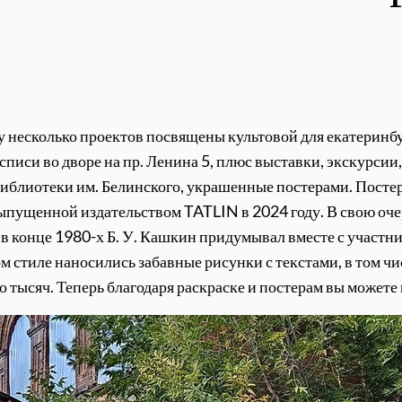
 несколько проектов посвящены культовой для екатеринбур
писи во дворе на пр. Ленина 5, плюс выставки, экскурсии, 
 библиотеки им. Белинского, украшенные постерами. Пост
выпущенной издательством TATLIN в 2024 году. В свою оче
в конце 1980-х Б. У. Кашкин придумывал вместе с участн
м стиле наносились забавные рисунки с текстами, в том ч
о тысяч. Теперь благодаря раскраске и постерам вы можете 