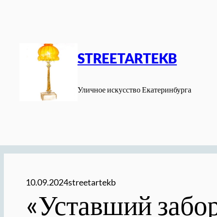
Перейти
к
содержимому
STREETARTEKB
Уличное искусство Екатеринбурга
10.09.2024
streetartekb
«Уставший забор»