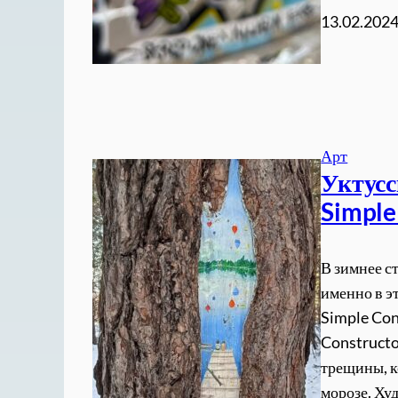
13.02.202
Арт
Уктусс
Simple
В зимнее с
именно в э
Simple Con
Constructo
трещины, к
морозе. Ху