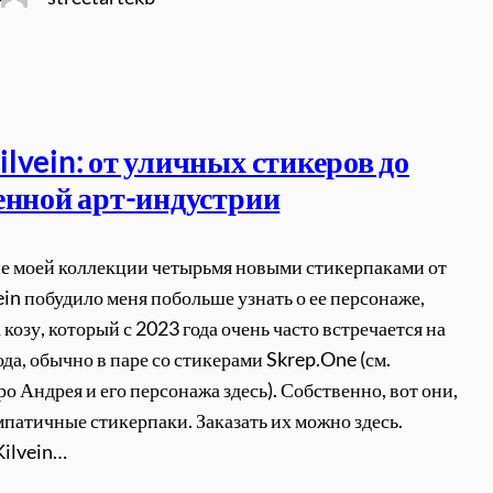
lvein: от уличных стикеров до
енной арт-индустрии
 моей коллекции четырьмя новыми стикерпаками от
in побудило меня побольше узнать о ее персонаже,
козу, который с 2023 года очень часто встречается на
ода, обычно в паре со стикерами Skrep.One (см.
о Андрея и его персонажа здесь). Собственно, вот они,
мпатичные стикерпаки. Заказать их можно здесь.
Kilvein…