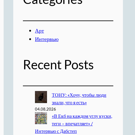
Арт
Интервью
Recent Posts
ТОНУ: «Хочу, чтобы люди
знали, что я есть»
04.08.2026
«В Екб на каждом углу куски,
теги – впечатляет» /
Интервью с Дабстеп