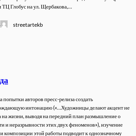
и ТЦ Глобус на ул. Щербакова,…
streetartekb
4
да
а попытки авторов пресс-релиза создать
рждающую интонацию («…Художницы делают акцент не
 а на жизни, выводя на передний план размышление о
и и неразрывности этих двух феноменов»), изучение
и композиции этой работы подводит к однозначному