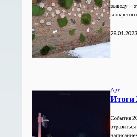
выводу — э
конкретно 
28.01.202
Арт
Итоги 
События 20
отразиться
написанием