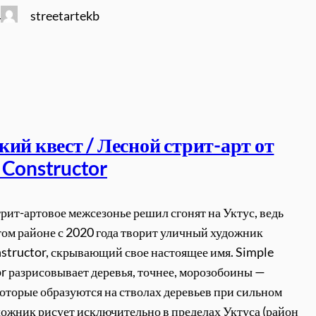
streetartekb
4
кий квест / Лесной стрит-арт от
 Constructor
трит-артовое межсезонье решил сгонят на Уктус, ведь
том районе с 2020 года творит уличный художник
structor, скрывающий свое настоящее имя. Simple
r разрисовывает деревья, точнее, морозобоины —
оторые образуются на стволах деревьев при сильном
дожник рисует исключительно в пределах Уктуса (район