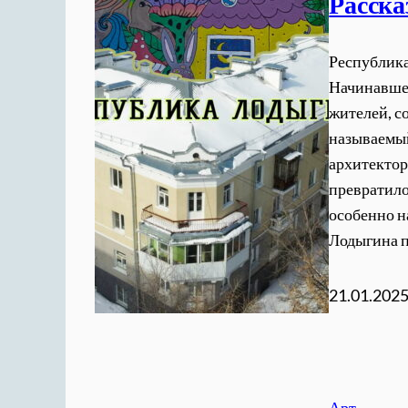
Расска
Республика
Начинавшее
жителей, с
называемый
архитектор
превратило
особенно н
Лодыгина п
21.01.202
Арт