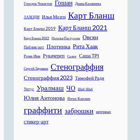
Гошан
Городок Чекистов
Диана Казанцева
Карт Бланш
Илья Мозги
ЗАХОДИ
Карт Бланш 2021
Карт Бланш 2019
Овсян
Карт Бланш 2022
Наталья Пастухова
Рита Хаак
Плотинка
Паблик-арт
Рукачереп
Саша TPI
Рома Инк
Салют
Стенограффия
Сергей Лаушкин
Стенограффия 2023
Тимофей Радя
Уралмаш
ЧО
Уктус
Шаб-Шаб
Юлия Антонова
Янчи Каплан
граффити
заброшки
интервью
стикер-арт