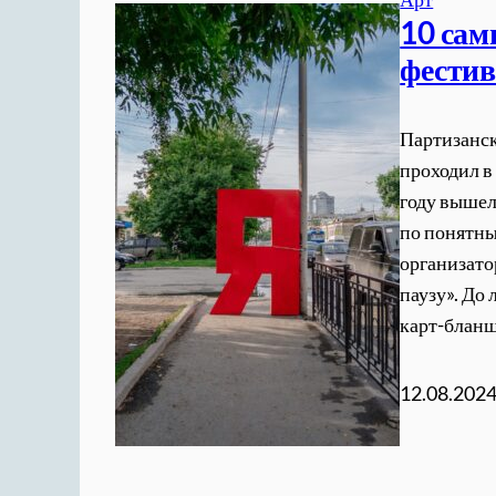
10 сам
фестив
Партизанск
проходил в
году вышел
по понятны
организато
паузу». До
карт-блан
12.08.202