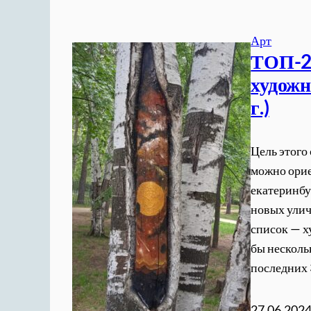
Арт
ТОП-2
художн
г.)
Цель этого
можно орие
екатеринбу
новых улич
список — х
бы несколь
последних 
27.06.202