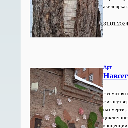
аквапарка 
31.01.202
Арт
Навсег
Несмотря н
жизнеутве
на смерти,
цикличност
концепции 