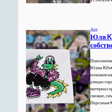
Арт
Юля Ki
собств
Пополнение
Юлии Kilve
похожем на 
улицах гор
материал пр
свежие, си
Персонаж 