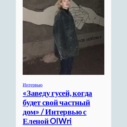
Интервью
«Заведу гусей, когда
будет свой частный
дом» / Интервью с
Еленой OlWri