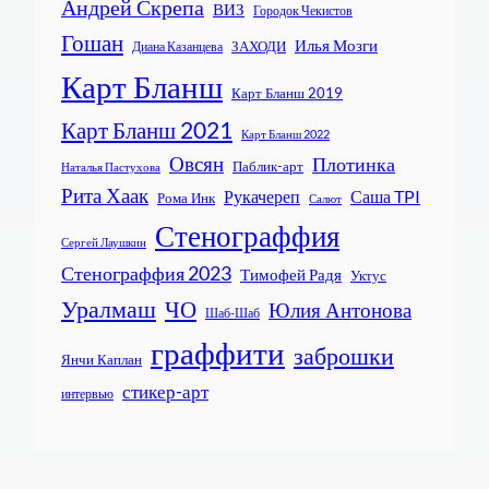
Андрей Скрепа
ВИЗ
Городок Чекистов
Гошан
Илья Мозги
ЗАХОДИ
Диана Казанцева
Карт Бланш
Карт Бланш 2019
Карт Бланш 2021
Карт Бланш 2022
Овсян
Плотинка
Паблик-арт
Наталья Пастухова
Рита Хаак
Рукачереп
Саша TPI
Рома Инк
Салют
Стенограффия
Сергей Лаушкин
Стенограффия 2023
Тимофей Радя
Уктус
Уралмаш
ЧО
Юлия Антонова
Шаб-Шаб
граффити
заброшки
Янчи Каплан
стикер-арт
интервью