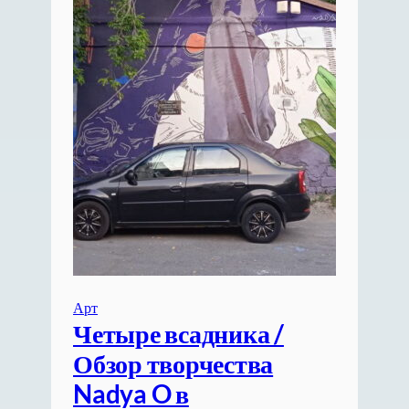
Арт
Четыре всадника /
Обзор творчества
Nadya O в