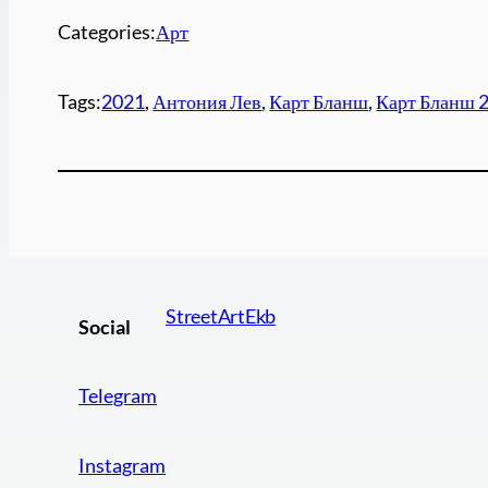
Categories:
Арт
Tags:
2021
, 
Антония Лев
, 
Карт Бланш
, 
Карт Бланш 
StreetArtEkb
Social
Telegram
Instagram