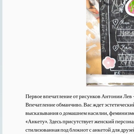
Первое впечатление от рисунков Антонии Лев —
Впечатление обманчиво. Вас ждет эстетический
высказывания о домашнем насилии, феминизме и
«Анкету». Здесь присутствует женский персона
стилизованная под блокнот с анкетой для дру