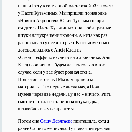
нашли Риту в гончарной мастерской «Златоуст»
у Насти Кузьминых. Мы пришли по наводке
«Нового Акрополя», Юлия Луц нам говорит:
сходите к Насте Кузьминых, она любит разные
штуки для украшения колонн. А Рита как раз
расписывала у нее интерьер. В тот момент мы
договаривались с Аней Клец из
«Стенограффии» насчет этого дровяника. Аня
Клец говорит: мы будем делать только в том
случае, если у вас будет ровная стена.
Подготовьте стену! Мы вам привезем
материалы. Это первые числа мая, а Ночь
музеев через две недели, а у нас – ничего! Рита
смотрит: о, класс, старинная штукатурка,
шлакоблоки – мне нравится.
Потом она
Сашу Девятаева
притащила, хотя я
ранее Саше тоже писала. Тут такая интересная