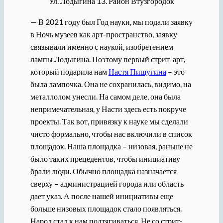
Ул. Лодыгина 13. Район Втузгородок
— В 2021 году был Год науки, мы подали заявку
в Ночь музеев как арт-пространство, заявку
связывали именно с наукой, изобретением
лампы Лодыгина. Поэтому первый стрит-арт,
который подарила нам
Настя Пищугина
– это
была лампочка. Она не сохранилась, видимо, на
металлолом унесли. На самом деле, она была
непримечательная, у Насти здесь есть покруче
проекты. Так вот, привязку к науке мы сделали
чисто формально, чтобы нас включили в список
площадок. Наша площадка – низовая, раньше не
было таких прецедентов, чтобы инициативу
брали люди. Обычно площадка назначается
сверху – администрацией города или область
дает указ. А после нашей инициативы еще
больше низовых площадок стало появляться.
Народ стал к нам подтягиваться. Не со стрит-