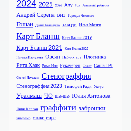
2024
2025
Any
Алексей Грабилин
2026
Fox
Андрей Скрепа
ВИЗ
Городок Чекистов
Гошан
Илья Мозги
ЗАХОДИ
Диана Казанцева
Карт Бланш
Карт Бланш 2019
Карт Бланш 2021
Карт Бланш 2022
Овсян
Плотинка
Паблик-арт
Наталья Пастухова
Рита Хаак
Рукачереп
Саша TPI
Рома Инк
Салют
Стенограффия
Сергей Лаушкин
Стенограффия 2023
Тимофей Радя
Уктус
Уралмаш
ЧО
Юлия Антонова
Шаб-Шаб
граффити
заброшки
Янчи Каплан
стикер-арт
интервью