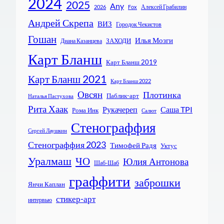
2024
2025
Any
Алексей Грабилин
2026
Fox
Андрей Скрепа
ВИЗ
Городок Чекистов
Гошан
Илья Мозги
ЗАХОДИ
Диана Казанцева
Карт Бланш
Карт Бланш 2019
Карт Бланш 2021
Карт Бланш 2022
Овсян
Плотинка
Паблик-арт
Наталья Пастухова
Рита Хаак
Рукачереп
Саша TPI
Рома Инк
Салют
Стенограффия
Сергей Лаушкин
Стенограффия 2023
Тимофей Радя
Уктус
Уралмаш
ЧО
Юлия Антонова
Шаб-Шаб
граффити
заброшки
Янчи Каплан
стикер-арт
интервью