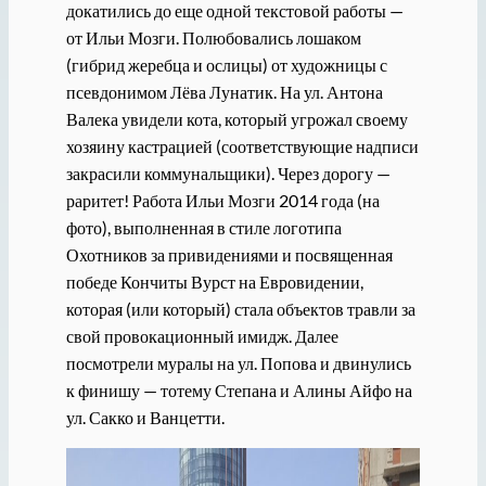
докатились до еще одной текстовой работы —
от Ильи Мозги. Полюбовались лошаком
(гибрид жеребца и ослицы) от художницы с
псевдонимом Лёва Лунатик. На ул. Антона
Валека увидели кота, который угрожал своему
хозяину кастрацией (соответствующие надписи
закрасили коммунальщики). Через дорогу —
раритет! Работа Ильи Мозги 2014 года (на
фото), выполненная в стиле логотипа
Охотников за привидениями и посвященная
победе Кончиты Вурст на Евровидении,
которая (или который) стала объектов травли за
свой провокационный имидж. Далее
посмотрели муралы на ул. Попова и двинулись
к финишу — тотему Степана и Алины Айфо на
ул. Сакко и Ванцетти.