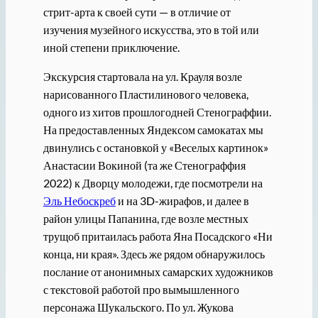
стрит-арта к своей сути — в отличие от
изучения музейного искусства, это в той или
иной степени приключение.
Экскурсия стартовала на ул. Крауля возле
нарисованного Пластилинового человека,
одного из хитов прошлогодней Стенограффии.
На предоставленных Яндексом самокатах мы
двинулись с остановкой у «Веселых картинок»
Анастасии Вокиной (та же Стенограффия
2022) к Дворцу молодежи, где посмотрели на
Эль Небоскреб
и на 3D-жирафов, и далее в
район улицы Папанина, где возле местных
трущоб притаилась работа Яна Посадского «Ни
конца, ни края». Здесь же рядом обнаружилось
послание от анонимных самарских художников
с текстовой работой про вымышленного
персонажа Шукальского. По ул. Жукова