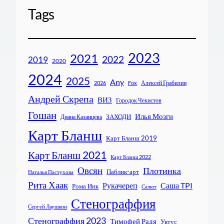
Tags
2023
2021
2022
2019
2020
2024
2025
Any
Алексей Грабилин
2026
Fox
Андрей Скрепа
ВИЗ
Городок Чекистов
Гошан
Илья Мозги
ЗАХОДИ
Диана Казанцева
Карт Бланш
Карт Бланш 2019
Карт Бланш 2021
Карт Бланш 2022
Овсян
Плотинка
Паблик-арт
Наталья Пастухова
Рита Хаак
Рукачереп
Саша TPI
Рома Инк
Салют
Стенограффия
Сергей Лаушкин
Стенограффия 2023
Тимофей Радя
Уктус