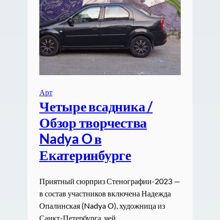
Арт
Четыре всадника /
Обзор творчества
Nadya O в
Екатеринбурге
Приятный сюрприз Стенографии-2023 —
в состав участников включена Надежда
Опалинская (Nadya O), художница из
Санкт-Петербурга, чей