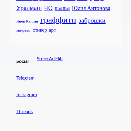
Уралмаш
ЧО
Юлия Антонова
Шаб-Шаб
граффити
заброшки
Янчи Каплан
стикер-арт
интервью
StreetArtEkb
Social
Telegram
Instagram
Threads