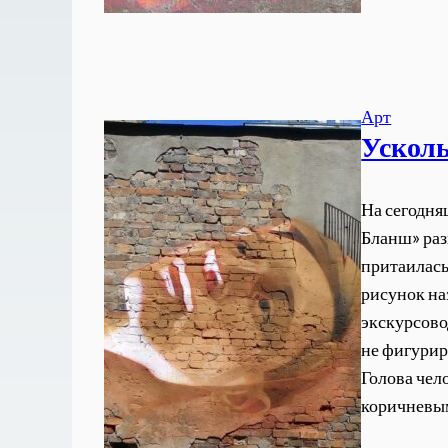
Арт
Ускол
На сегодня
Бланш» раз
притаилась
рисунок на
экскурсово
не фигурир
Голова чел
коричнев