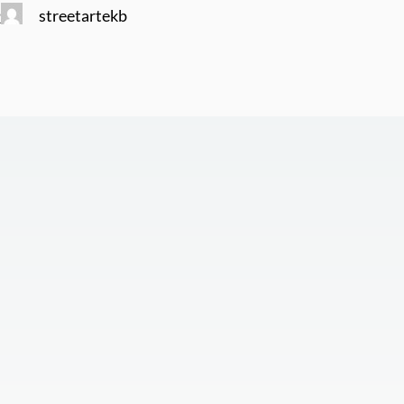
streetartekb
2