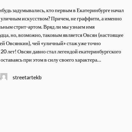
ибудь задумывались, кто первым в Екатеринбурге начал
 уличным искусством? Причем, не граффити, а именно
ьным стрит-артом. Вряд ли мы узнаем имя
дца, но, возможно, таковым является Овсян (настоящее
ей Овсянкин), чей «уличный» стаж уже точно
20 лет! Овсян давно стал легендой екатеринбургского
 оставаясь при этом в силу своего характера…
streetartekb
6