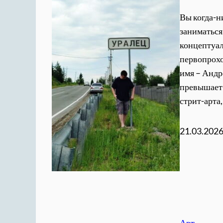
Вы когда-н
заниматься
концептуал
первопрохо
имя – Андр
превышает 
стрит-арта,
21.03.202
Арт