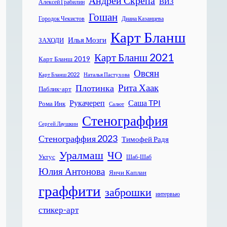
Андрей Скрепа
ВИЗ
Алексей Грабилин
Гошан
Городок Чекистов
Диана Казанцева
Карт Бланш
Илья Мозги
ЗАХОДИ
Карт Бланш 2021
Карт Бланш 2019
Овсян
Карт Бланш 2022
Наталья Пастухова
Рита Хаак
Плотинка
Паблик-арт
Рукачереп
Саша TPI
Рома Инк
Салют
Стенограффия
Сергей Лаушкин
Стенограффия 2023
Тимофей Радя
Уралмаш
ЧО
Уктус
Шаб-Шаб
Юлия Антонова
Янчи Каплан
граффити
заброшки
интервью
стикер-арт