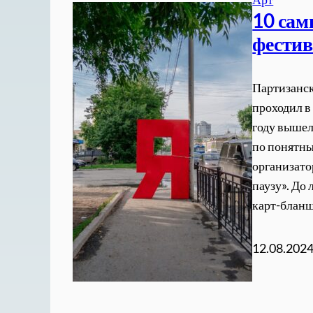
10 сам
фестив
Партизанск
проходил в
году вышел
по понятны
организато
паузу». До
карт-блан
12.08.202