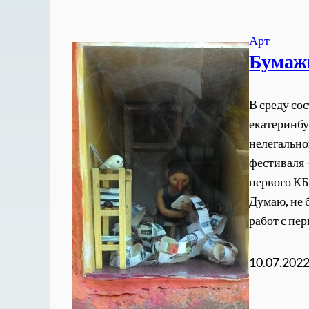
Арт
Бумаж
В среду со
екатеринбу
нелегально
фестиваля 
первого КБ
Думаю, не 
работ с пе
10.07.202