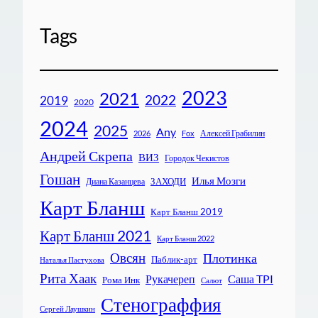
Tags
2023
2021
2022
2019
2020
2024
2025
Any
Алексей Грабилин
2026
Fox
Андрей Скрепа
ВИЗ
Городок Чекистов
Гошан
Илья Мозги
ЗАХОДИ
Диана Казанцева
Карт Бланш
Карт Бланш 2019
Карт Бланш 2021
Карт Бланш 2022
Овсян
Плотинка
Паблик-арт
Наталья Пастухова
Рита Хаак
Рукачереп
Саша TPI
Рома Инк
Салют
Стенограффия
Сергей Лаушкин