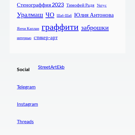
Стенограффия 2023
Тимофей Радя
Уктус
Уралмаш
ЧО
Юлия Антонова
Шаб-Шаб
граффити
заброшки
Янчи Каплан
стикер-арт
интервью
StreetArtEkb
Social
Telegram
Instagram
Threads