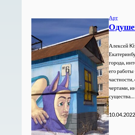
Арт
Одуше
Алексей Ki
Екатеринбу
города, ин
его работы
частности,
чертами, и
существа…
10.04.202