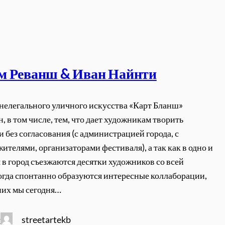
м Реванш & Иван Найнти
нелегального уличного искусства «Карт Бланш»
, в том числе, тем, что дает художникам творить
и без согласования (с администрацией города, с
ителями, организаторами фестиваля), а так как в одно и
я в город съезжаются десятки художников со всей
огда спонтанно образуются интересные коллаборации,
 них мы сегодня…
streetartekb
2