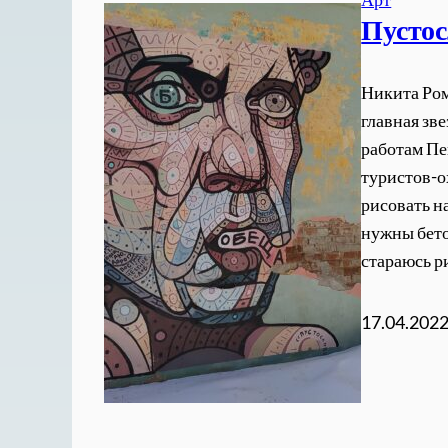
Пустос
Никита Ром
главная зве
работам Пе
туристов-о
рисовать н
нужны бето
стараюсь р
17.04.202