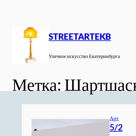
Перейти
к
содержимому
STREETARTEKB
Уличное искусство Екатеринбурга
Метка:
Шартшаск
Арт
5/2