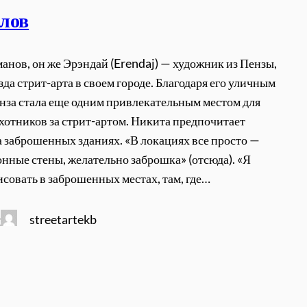
лов
анов, он же Эрэндай (Erendaj) — художник из Пензы,
зда стрит-арта в своем городе. Благодаря его уличным
нза стала еще одним привлекательным местом для
хотников за стрит-артом. Никита предпочитает
а заброшенных зданиях. «В локациях все просто —
нные стены, желательно заброшка» (отсюда). «Я
исовать в заброшенных местах, там, где…
streetartekb
2