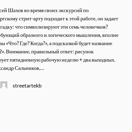
сей Шахов во время своих экскурсий по
гскому стрит-арту подходит к этой работе, он задает
агадку: что символизируют эти семь человечков?
ебующий образного и логического мышления, вполне
ы «Что? Где? Когда?», а подсказкой будет название
2». Внимание, правильный ответ: рисунок
ует пятидневную рабочую неделю + два выходных.
ксандр Сальников,…
streetartekb
2