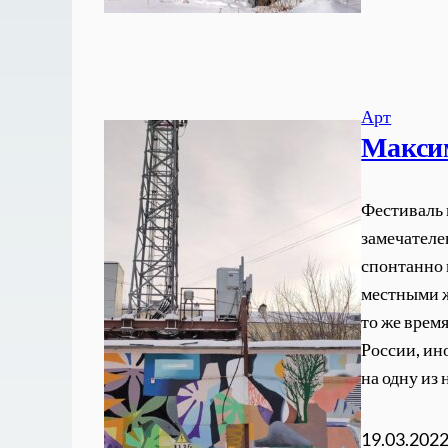
Арт
Макси
Фестиваль 
замечателен
спонтанно 
местными ж
то же врем
России, ин
на одну из
19.03.202