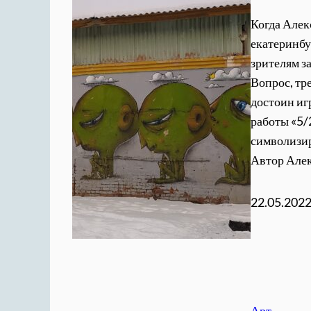
Когда Алек
екатеринбур
зрителям з
Вопрос, тр
достоин игр
работы «5/
символизир
Автор Але
22.05.202
Арт