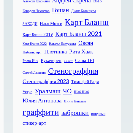
Андрей Скрепа
ВИЗ
Алексей Грабилин
Гошан
Городок Чекистов
Диана Казанцева
Карт Бланш
Илья Мозги
ЗАХОДИ
Карт Бланш 2021
Карт Бланш 2019
Овсян
Карт Бланш 2022
Наталья Пастухова
Рита Хаак
Плотинка
Паблик-арт
Рукачереп
Саша TPI
Рома Инк
Салют
Стенограффия
Сергей Лаушкин
Стенограффия 2023
Тимофей Радя
Уралмаш
ЧО
Уктус
Шаб-Шаб
Юлия Антонова
Янчи Каплан
граффити
заброшки
интервью
стикер-арт