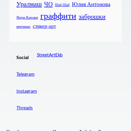
Уралмаш
ЧО
Юлия Антонова
Шаб-Шаб
граффити
заброшки
Янчи Каплан
стикер-арт
интервью
StreetArtEkb
Social
Telegram
Instagram
Threads