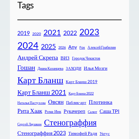
Tags
2023
2021
2022
2019
2020
2024
2025
Any
Алексей Грабилин
2026
Fox
Андрей Скрепа
ВИЗ
Городок Чекистов
Гошан
Илья Мозги
ЗАХОДИ
Диана Казанцева
Карт Бланш
Карт Бланш 2019
Карт Бланш 2021
Карт Бланш 2022
Овсян
Плотинка
Паблик-арт
Наталья Пастухова
Рита Хаак
Рукачереп
Саша TPI
Рома Инк
Салют
Стенограффия
Сергей Лаушкин
Стенограффия 2023
Тимофей Радя
Уктус