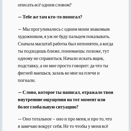
описать
всё
одним словом?
— Тебе же там кто-то помогал?
— Мы прогуливались с одним моим знакомым
художником, я уж не буду пальцем показывать.
Сначала масштаб работы был непонятен, а когда
ты подходишь ближе, понимаешь: похоже, тут
одному не справиться. Начали искать ящик,
подставку, а он мне просто говорит: да что ты
фигней маешься, залазь ко мне на плечи и
погнали.
— Слово, которое ты написал, отражало твои
внутренние ощущения на тот момент или
более глобальную ситуацию?
— Оно тотальное – оно и про меня, и про то, что
я замечаю вокруг себя. Не то чтобы у меня всё