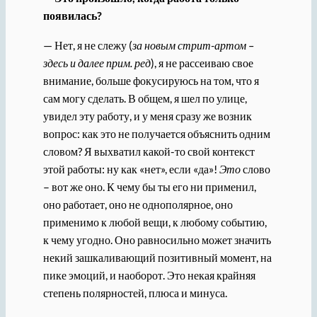
появилась?
— Нет, я не слежу (
за новым стрит-артом –
здесь и далее прим. ред
), я не рассеиваю свое
внимание, больше фокусируюсь на том, что я
сам могу сделать. В общем, я шел по улице,
увидел эту работу, и у меня сразу же возник
вопрос: как это не получается объяснить одним
словом? Я выхватил какой-то свой контекст
этой работы: ну как «нет», если «да»!
Это
слово
– вот же оно. К чему бы ты его ни применил,
оно работает, оно не однополярное, оно
применимо к любой вещи, к любому событию,
к чему угодно. Оно равносильно может значить
некий зашкаливающий позитивный момент, на
пике эмоций, и наоборот. Это некая крайняя
степень полярностей, плюса и минуса.