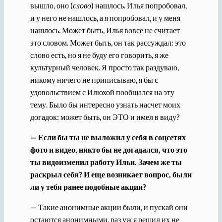
вышло, оно (
слово
) нашлось. Илья попробовал,
и у него не нашлось, а я попробовал, и у меня
нашлось. Может быть, Илья вовсе не считает
это словом. Может быть, он так рассуждал: это
слово есть, но я не буду его говорить, я же
культурный человек. Я просто так раздуваю,
никому ничего не приписываю, я бы с
удовольствием с Илюхой пообщался на эту
тему. Было бы интересно узнать насчет моих
догадок: может быть, он ЭТО и имел в виду?
— Если бы ты не выложил у себя в соцсетях
фото и видео, никто бы не догадался, что это
ты видоизменил работу Ильи. Зачем же ты
раскрыл себя? И еще возникает вопрос, были
ли у тебя ранее подобные акции?
— Такие анонимные акции были, и пускай они
остаются анонимными, раз уж я решил их не