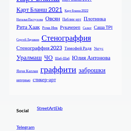
Карт Бланш 2021
Карт Бланш 2022
Овсян
Плотинка
Паблик-арт
Наталья Пастухова
Рита Хаак
Рукачереп
Саша TPI
Рома Инк
Салют
Стенограффия
Сергей Лаушкин
Стенограффия 2023
Тимофей Радя
Уктус
Уралмаш
ЧО
Юлия Антонова
Шаб-Шаб
граффити
заброшки
Янчи Каплан
стикер-арт
интервью
StreetArtEkb
Social
Telegram