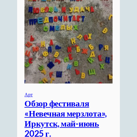
Арт
Обзор фестиваля
«Невечная мерзлота»,
Иркутск, май-июнь
2025 г.