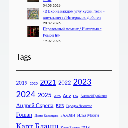
04.08.2026
«В Екб на каждом углу куски, теги –
впечатляет» / Интервью с Дабстеп
28.07.2026
Переломный момент / Интервью с
Ромой Ink
19.07.2026
Tags
2023
2021
2022
2019
2020
2024
2025
Any
Алексей Грабилин
2026
Fox
Андрей Скрепа
ВИЗ
Городок Чекистов
Гошан
Илья Мозги
ЗАХОДИ
Диана Казанцева
Карт Бланш
Карт Бланш 2019