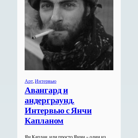
Арт
, 
Интервью
Авангард и
андерграунд.
Интервью с Янчи
Капланом
Ян Каплан, или просто Янчи – один из