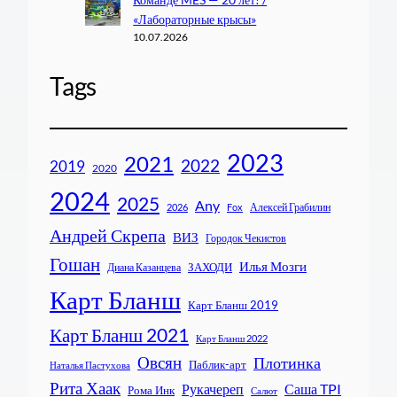
«Лабораторные крысы»
10.07.2026
Tags
2023
2021
2022
2019
2020
2024
2025
Any
Алексей Грабилин
2026
Fox
Андрей Скрепа
ВИЗ
Городок Чекистов
Гошан
Илья Мозги
ЗАХОДИ
Диана Казанцева
Карт Бланш
Карт Бланш 2019
Карт Бланш 2021
Карт Бланш 2022
Овсян
Плотинка
Паблик-арт
Наталья Пастухова
Рита Хаак
Рукачереп
Саша TPI
Рома Инк
Салют