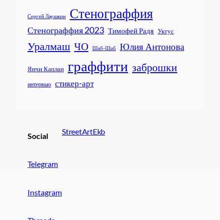
Стенограффия
Сергей Лаушкин
Стенограффия 2023
Тимофей Радя
Уктус
Уралмаш
ЧО
Юлия Антонова
Шаб-Шаб
граффити
заброшки
Янчи Каплан
стикер-арт
интервью
StreetArtEkb
Social
Telegram
Instagram