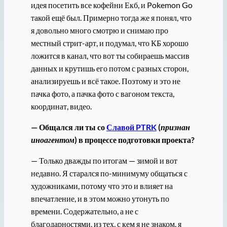
идея посетить все кофейни Екб, и Pokemon Go
такой ещё был. Примерно тогда же я понял, что
я довольно много смотрю и снимаю про
местный стрит-арт, и подумал, что КБ хорошо
ложится в канал, что вот ты собираешь массив
данных и крутишь его потом с разных сторон,
анализируешь и всё такое. Поэтому и это не
пачка фото, а пачка фото с вагоном текста,
координат, видео.
— Общался ли ты со
Славой PTRK
(
признан
иноагентом
) в процессе подготовки проекта?
— Только дважды по итогам — зимой и вот
недавно. Я старался по-минимуму общаться с
художниками, потому что это и влияет на
впечатление, и в этом можно утонуть по
времени. Содержательно, а не с
благодарностями, из тех, с кем я не знаком, я