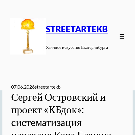
Перейти
к
содержимому
STREETARTEKB
Уличное искусство Екатеринбурга
07.06.2026
streetartekb
Сергей Островский и
проект «КБдок»:
систематизация
наследия Карт Бланша