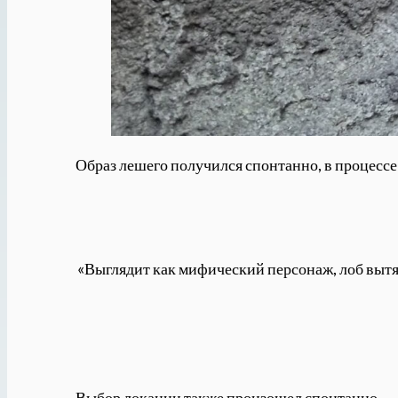
Образ лешего получился спонтанно, в процессе
«Выглядит как мифический персонаж, лоб вытяну
Выбор локации также произошел спонтанно.