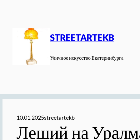
Перейти
к
содержимому
STREETARTEKB
Уличное искусство Екатеринбурга
10.01.2025
streetartekb
Леший на Уралм