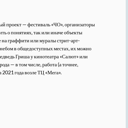
ый проект — фестиваль «ЧО», организаторы
ить о понятиях, так или иначе объекты
е на граффити или муралы стрит-арт-
небом в общедоступных местах, их можно
медведь Гриша у кинотеатра «Салют» или
да — в том числе, работа (а точнее,
а 2021 года возле ТЦ «Мега».