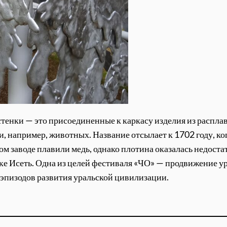
стенки — это присоединенные к каркасу изделия из расплавл
, например, животных. Название отсылает к 1702 году, ког
ом заводе плавили медь, однако плотина оказалась недост
еке Исеть. Одна из целей фестиваля «ЧО» — продвижение у
 эпизодов развития уральской цивилизации.