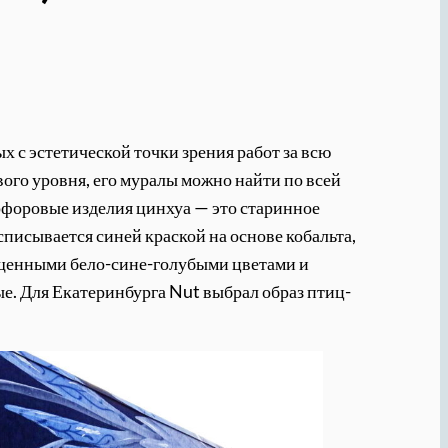
х с эстетической точки зрения работ за всю
ого уровня, его муралы можно найти по всей
арфоровые изделия цинхуа — это старинное
писывается синей краской на основе кобальта,
сыщенными бело-сине-голубыми цветами и
е. Для Екатеринбурга Nut выбрал образ птиц-