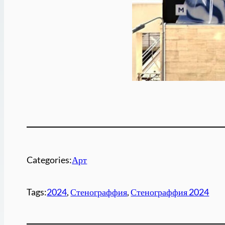
Categories:
Арт
Tags:
2024
, 
Стенограффия
, 
Стенограффия 2024