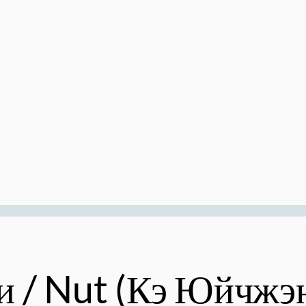
 / Nut (Кэ Юйчжэн