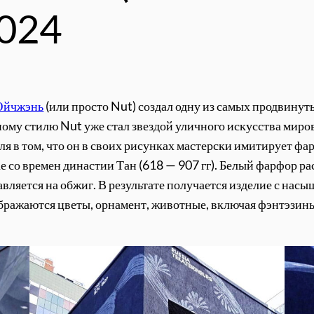
2024
Юйчжэнь
(или просто Nut) создал одну из самых продвинуты
ому стилю Nut уже стал звездой уличного искусства миров
ля в том, что он в своих рисунках мастерски имитирует ф
 со времен династии Тан (618 — 907 гг). Белый фарфор рас
авляется на обжиг. В результате получается изделие с на
ображаются цветы, орнамент, животные, включая фэнтэзины