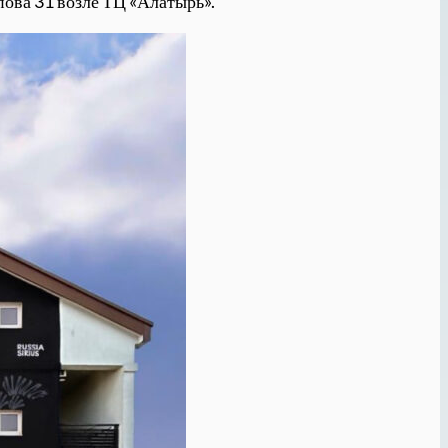
пова 31 возле ТЦ «Алатырь».